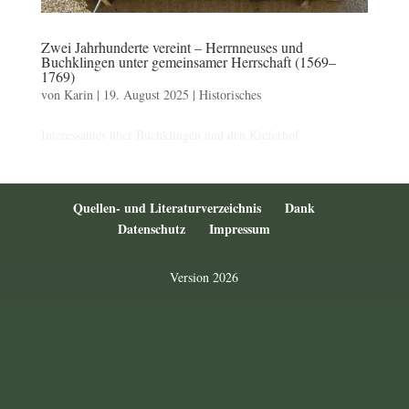
Zwei Jahrhunderte vereint – Herrnneuses und
Buchklingen unter gemeinsamer Herrschaft (1569–
1769)
von
Karin
|
19. August 2025
|
Historisches
Interessantes über Buchklingen und den Kieferhof.
Quellen- und Literaturverzeichnis
Dank
Datenschutz
Impressum
Version 2026