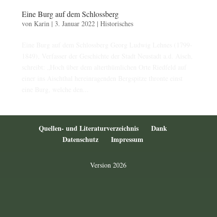
Eine Burg auf dem Schlossberg
von
Karin
|
3. Januar 2022
|
Historisches
Eine Burg auf dem Schlossberg Georg Ludwig Lehnes (1799-
1849), Verfasser der Geschichte der Stadt Neustadt a.d. Aisch,
schreibt: „Hoch über dem alterthümlichen Orte Riedfeld auf
einer ins Aischthal hereinragenden Bergspitze thronte einst
eine Burg, welche den...
Quellen- und Literaturverzeichnis
Dank
Datenschutz
Impressum
Version 2026