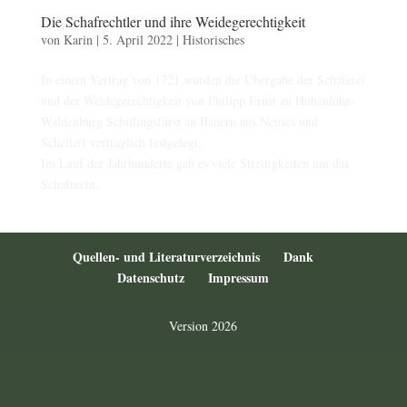
Die Schafrechtler und ihre Weidegerechtigkeit
von
Karin
|
5. April 2022
|
Historisches
In einem Vertrag von 1721 wurden die Übergabe der Schäferei
und der Weidegerechtigkeit von Philipp Ernst zu Hohenlohe-
Waldenburg Schillingsfürst an Bauern aus Neuses und
Schellert vertraglich festgelegt.
Im Lauf der Jahrhunderte gab es viele Streitigkeiten um das
Schafrecht.
Quellen- und Literaturverzeichnis
Dank
Datenschutz
Impressum
Version 2026