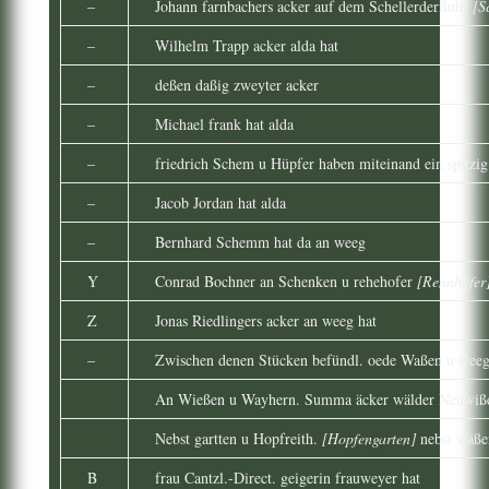
–
Johann farnbachers acker auf dem Schellerderfluhr
[S
–
Wilhelm Trapp acker alda hat
–
deßen daßig zweyter acker
–
Michael frank hat alda
–
friedrich Schem u Hüpfer haben miteinand ein spitzig
–
Jacob Jordan hat alda
–
Bernhard Schemm hat da an weeg
Y
Conrad Bochner an Schenken u rehehofer
[Rennhöfer
Z
Jonas Riedlingers acker an weeg hat
–
Zwischen denen Stücken befündl. oede Waßen u wee
An Wießen u Wayhern. Summa äcker wälder Neuwiße
Nebst gartten u Hopfreith.
[Hopfengarten]
nebst wäß
B
frau Cantzl.-Direct. geigerin frauweyer hat