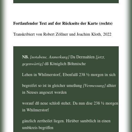
Fortlaufender Text auf der Rückseite der Karte (rechts)
Transkribiert von Robert Zöllner und Joachim Kloth, 2022
NB.
[notabene, Anmerkung]
Da Dermahlen
[jetzt,
gegenwärtig]
dß Königlich Böhmische
Lehen in Whilmerstorf, Ebenfalß 238 ½ morgen in sich
begreifet so ist in gleicher umeßung
[Vermessung]
alhier
in Neuses angesezt worden
worauf dß neue schloß stehet. Da nun dise 238 ½ morgen
in Whilmerstorf
gänzlich zertheilet liegen. Hirüber sambtlich in einen
umbkreis begriffen