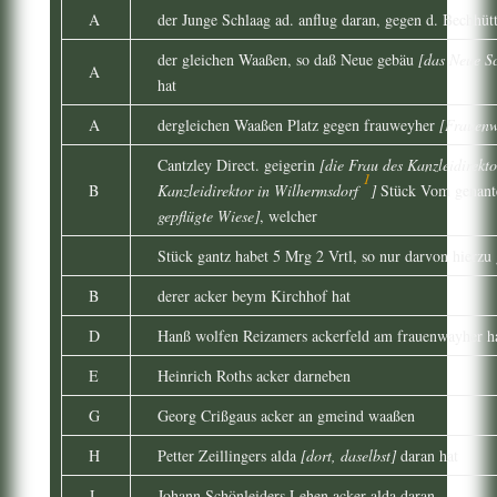
A
der Junge Schlaag ad. anflug daran, gegen d. Bechhüt
der gleichen Waaßen, so daß Neue gebäu
[das Neue Sc
A
hat
A
dergleichen Waaßen Platz gegen frauweyher
[Frauenw
Cantzley Direct. geigerin
[die Frau des Kanzleidirekt
1
B
Kanzleidirektor in Wilhermsdorf
]
Stück Vom genante
gepflügte Wiese]
, welcher
Stück gantz habet 5 Mrg 2 Vrtl, so nur darvon hierzu
B
derer acker beym Kirchhof hat
D
Hanß wolfen Reizamers ackerfeld am frauenwayher h
E
Heinrich Roths acker darneben
G
Georg Crißgaus acker an gmeind waaßen
H
Petter Zeillingers alda
[dort, daselbst]
daran hat
J
Johann Schönleiders Lehen acker alda daran