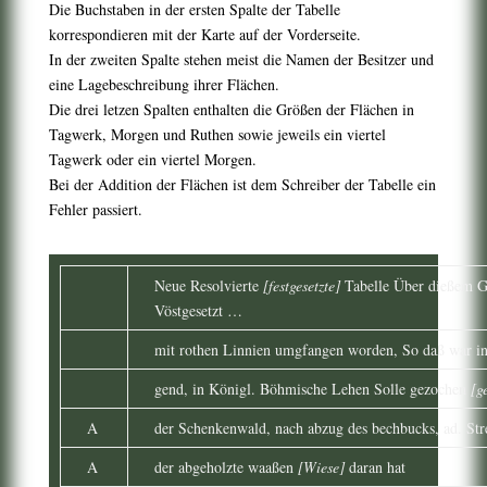
Die Buchstaben in der ersten Spalte der Tabelle
korrespondieren mit der Karte auf der Vorderseite.
In der zweiten Spalte stehen meist die Namen der Besitzer und
eine Lagebeschreibung ihrer Flächen.
Die drei letzen Spalten enthalten die Größen der Flächen in
Tagwerk, Morgen und Ruthen sowie jeweils ein viertel
Tagwerk oder ein viertel Morgen.
Bei der Addition der Flächen ist dem Schreiber der Tabelle ein
Fehler passiert.
Neue Resolvierte
[festgesetzte]
Tabelle Über dießem G
Vöstgesetzt …
mit rothen Linnien umgfangen worden, So daß war in 
gend, in Königl. Böhmische Lehen Solle gezochen
[ge
A
der Schenkenwald, nach abzug des bechbucks, ad. Strei
A
der abgeholzte waaßen
[Wiese]
daran hat