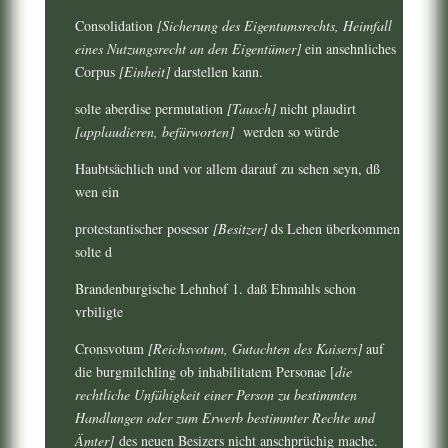
Consolidation
[Sicherung des Eigentumsrechts, Heimfall
eines Nutzungsrecht an den Eigentümer]
ein ansehnliches
Corpus
[Einheit]
darstellen kann.
solte aberdise permutation
[Tausch]
nicht plaudirt
[applaudieren, befürworten]
werden so würde
Haubtsächlich und vor allem darauf zu sehen seyn, dß
wen ein
protestantischer posesor
[Besitzer]
ds Lehen überkommen
solte d
Brandenburgische Lehnhof 1. daß Ehmahls schon
vrbiligte
Cronsvotum
[Reichsvotum, Gutachten des Kaisers]
auf
die burgmilchling ob inhabilitatem Personae [
die
rechtliche Unfähigkeit einer Person zu bestimmten
Handlungen oder zum Erwerb bestimmter Rechte und
Ämter]
des neuen Besizers nicht anschprüchig mache.