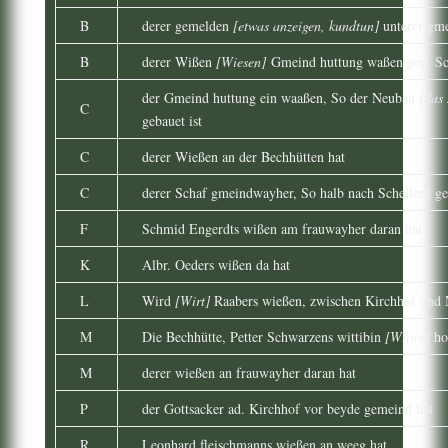
B
derer gemelden
[etwas anzeigen, kundtun]
unterer gm
B
derer Wißen
[Wiesen]
Gmeind huttung waßen geg. Sc
der Gmeind huttung ein waaßen, So der Neubau
[das
C
gebauet ist
C
derer Wießen an der Bechhütten hat
C
derer Schaf gmeindwayher, So halb nach Schellerd ge
F
Schmid Engerdts wißen am frauwayher daran hat
K
Albr. Oeders wißen da hat
L
Wird
[Wirt]
Raabers wießen, zwischen Kirchhof und 
M
Die Bechhütte, Petter Schwarzens wittibin
[Witwe]
hop
M
derer wießen an frauwayher daran hat
P
der Gottsacker ad. Kirchhof vor beyde gemeind hat
R
Leonhard fleischmanns wießen an weeg hat