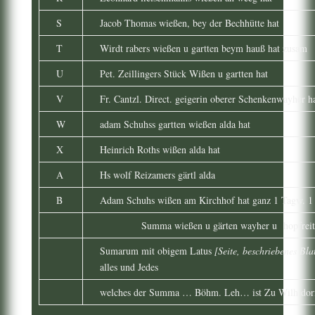
S
Jacob Thomas wießen, bey der Bechhütte hat
T
Wirdt rabers wießen u gartten beym hauß hat zusam
U
Pet. Zeillingers Stück Wißen u gartten hat
V
Fr. Cantzl. Direct. geigerin oberer Schenkenwayher h
W
adam Schuhss gartten wießen alda hat
X
Heinrich Roths wißen alda hat
A
Hs wolf Reizamers gärtl alda
B
Adam Schuhs wißen am Kirchhof hat ganz 1 Tagw. 1 
Summa wießen u gärten wayher u hopfreit
Sumarum mit obigem Latus
[Seite, beschriebenes Blat
alles und Jedes
welches der Summa … Böhm. Leh… ist Zu Wilh.dorff