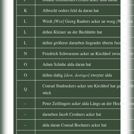
K
Albrecht oeders feld da daran hat
L
Wirdt
[Wirt]
Georg Raabers acker an weeg
[Weg]
hat
L
deßen Kleiner an der Bechhütte hat
L
deßen größerer darneben liegender überm fussteig
N
Friedrich Schwarzens acker an Kirchhof zwischen die
O
Adam Schuhe alda daran hat
O
deßen daßig
[dort, dortiger]
zweyter alda
Conrad Studruckers acker um Kirchhof hat ganz 2 Mr
Q
stück
–
Peter Zeillingers acker alda Längs an der Hochstraßen
–
darneben Jacob Crodners acker hat
–
alda daran Conrad Bochners acker hat