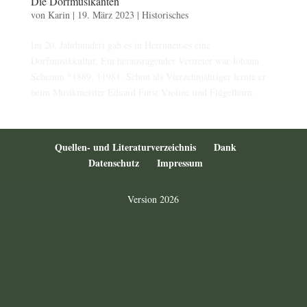
Die Dorfmusikanten
von
Karin
|
19. März 2023
|
Historisches
Im 20. Jahrhundert gab es in Herrnneuses eine
Dorfmusikkultur. Ein herausragender Vertreter war Johann
Schemm *1889, †1981. Schon als Vierzehnjähriger lernte er
beim Musikmeister Eduard Fürst Violine und Flügelhorn.
Quellen- und Literaturverzeichnis
Dank
Datenschutz
Impressum
Version 2026