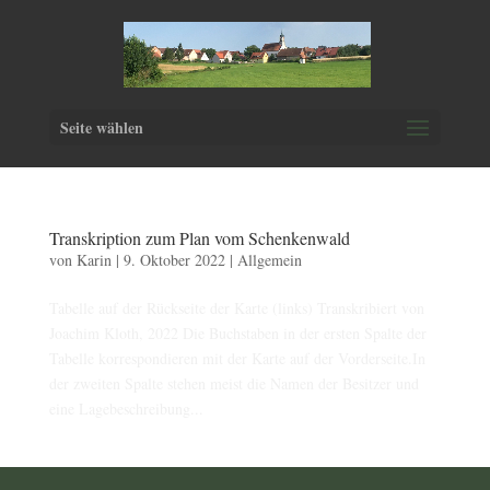
Seite wählen
Transkription zum Plan vom Schenkenwald
von
Karin
|
9. Oktober 2022
|
Allgemein
Tabelle auf der Rückseite der Karte (links) Transkribiert von
Joachim Kloth, 2022 Die Buchstaben in der ersten Spalte der
Tabelle korrespondieren mit der Karte auf der Vorderseite.In
der zweiten Spalte stehen meist die Namen der Besitzer und
eine Lagebeschreibung...